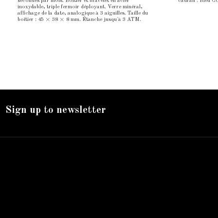
secondes par mois. Boîtier et bracelet en acier
cadran : Bleu Co
inoxydable, triple fermoir déployant. Verre minéral,
affichage de la date, analogique à 3 aiguilles. Taille du
boîtier : 45 × 38 × 8 mm. Étanche jusqu'à 3 ATM.
Sign up to newsletter
Nos services
Livraison
Mentions légales
Accueil