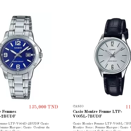
CASIO
135,000 TND
11
e Femmes
Casio Montre Femme LTP-
-2BUDF
V005L-7BUDF
Femme LTP-V004D-2BUDF Casio
Casio Montre Femme LTP-V005L-7BU
Femme Marque : Casio Couleur du
Montre Sexe : Femme Marque : Casio 