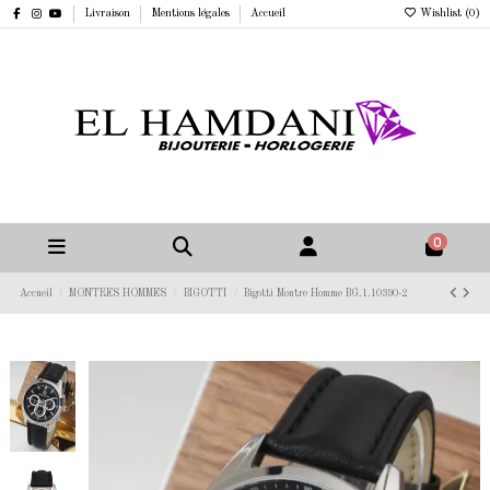
Livraison
Mentions légales
Accueil
Wishlist (
0
)
0
Accueil
MONTRES HOMMES
BIGOTTI
Bigotti Montre Homme BG.1.10390-2