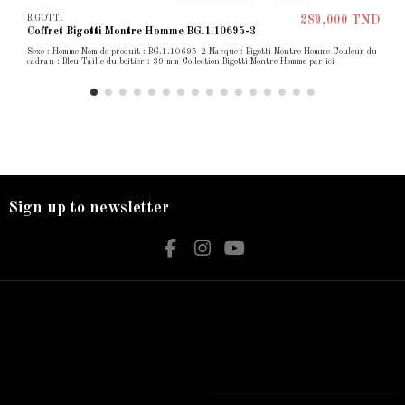
BIGOTTI
289,000 TND
Coffret Bigotti Montre Homme BG.1.10695-3
Sexe : Homme Nom de produit : BG.1.10695-2 Marque : Bigotti Montre Homme Couleur du
cadran : Bleu Taille du boîtier : 39 mm Collection Bigotti Montre Homme par ici
Sign up to newsletter
Nos services
Contact us
Livraison
Bijouterie El Hamdani
Mentions légales
Angle 2 Mars Mongi Slim Bizerte
Accueil