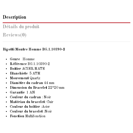
Description
Détails du produit
Reviews
(0)
Bigotti Montre Homme
BG.1.10390-2
Genre
Homme
Référence
BG.1.10390-2
Boitier
ACIER MATE
Etanchiete
5 ATM
Mouvement
Quartz
Diamètre du cadran
44 mm
Dimension du Bracelet
22*20 mm
Garantie
1 AN
Couleur du cadran
: Noir
Matériau du bracelet
: Cuir
Couleur du boîtier
:Acier
Couleur du bracelet
:Noir
Fonction
Multifonction