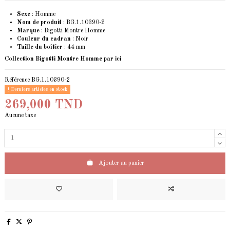
Sexe
: Homme
Nom de produit
: BG.1.10390-2
Marque
: Bigotti Montre Homme
Couleur du cadran
: Noir
Taille du boîtier
: 44 mm
Collection Bigotti Montre Homme
par ici
Référence
BG.1.10390-2
Derniers articles en stock
269,000 TND
Aucune taxe
Ajouter au panier