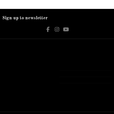
Sign up to newsletter
Nos services
Contact us
Livraison
Bijouterie El Hamdani
Mentions légales
Angle 2 Mars Mongi Slim Bizerte
Accueil
72 431 309
contact@elhamdani.com
Tous les produits présentés sur notre site
Web sont Garantie authentiques avec
garantie officielle .