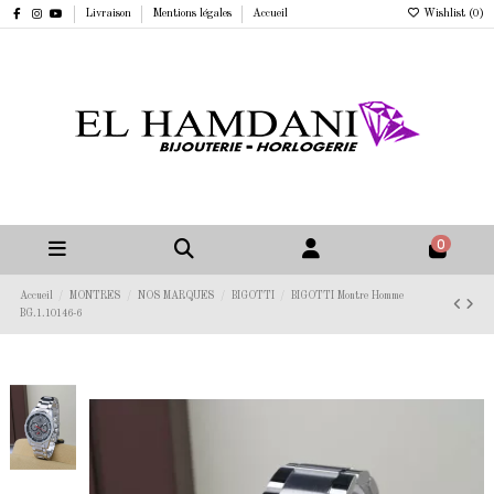
Livraison
Mentions légales
Accueil
Wishlist (
0
)
0
Accueil
MONTRES
NOS MARQUES
BIGOTTI
BIGOTTI Montre Homme
BG.1.10146-6