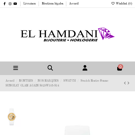
Livraison
Mentions légales
Accueil
Wishlist (
0
)
0
Accueil
MONTRES
NOS MARQUES
SWATCH
Swatch Montre Femme
SUNGRAY GLAM AGAIN S029W105-S14