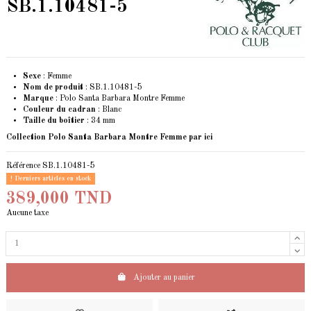
SB.1.10481-5
Sexe
: Femme
Nom de produit
: SB.1.10481-5
Marque
: Polo Santa Barbara Montre Femme
Couleur du cadran
: Blanc
Taille du boîtier
: 34 mm
Collection Polo Santa Barbara Montre Femme
par ici
Référence
SB.1.10481-5
Derniers articles en stock
389,000 TND
Aucune taxe
Ajouter au panier