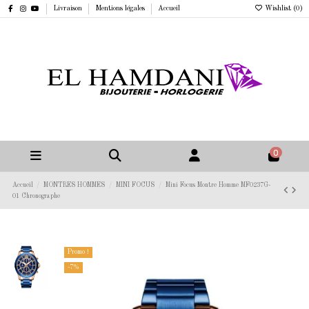
Livraison
Mentions légales
Accueil
Wishlist (
0
)
0
Accueil
MONTRES HOMMES
MINI FOCUS
Mini Focus Montre Homme MF0237G-
01 Chronographe
Promo !
-7%