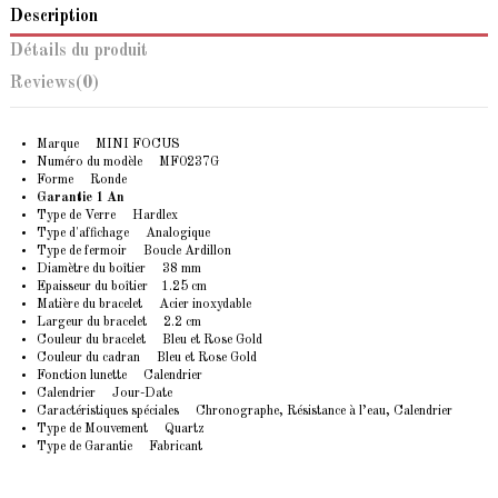
Description
Détails du produit
Reviews
(0)
Marque MINI FOCUS
Numéro du modèle MF0237G
Forme Ronde
Garantie 1 An
Type de Verre Hardlex
Type d'affichage Analogique
Type de fermoir Boucle Ardillon
Diamètre du boîtier 38 mm
Epaisseur du boîtier 1.25 cm
Matière du bracelet Acier inoxydable
Largeur du bracelet 2.2 cm
Couleur du bracelet Bleu et Rose Gold
Couleur du cadran Bleu et Rose Gold
Fonction lunette Calendrier
Calendrier Jour-Date
Caractéristiques spéciales Chronographe, Résistance à l’eau, Calendrier
Type de Mouvement Quartz
Type de Garantie Fabricant