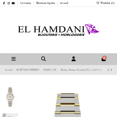
Livraison
Mentions légales
Accueil
Wishlist (
0
)
0
Accueil
MONTRES FEMMES
FREELOOK
Montre Femme Freelook FL.1.10471.3