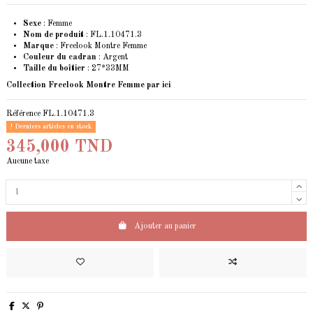
Sexe
: Femme
Nom de produit
: FL.1.10471.3
Marque
: Freelook Montre Femme
Couleur du cadran
: Argent
Taille du boîtier
: 27*33MM
Collection Freelook Montre Femme
par ici
Référence
FL.1.10471.3
Derniers articles en stock
345,000 TND
Aucune taxe
Ajouter au panier