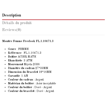
Description
Détails du produit
Reviews
(0)
Montre Femme Freelook FL.1.10471.3
Genre
FEMME
Référence
FL.1.10471.3
Boitier
ACIER MATE
Etanchiete
3 ATM
Mouvement
Miyota 2036
Diamètre du cadran
27*33MM
Dimension du Bracelet
18*16MM
Garantie
1 AN
Couleur du cadran
: Argent
Matériau du boîtier
: Acier inoxydable
Couleur du boîtier
: Doré - Argent
Couleur du bracelet
: Doré - Argent