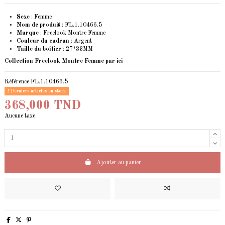
Sexe
: Femme
Nom de produit
: FL.1.10466.5
Marque
: Freelook Montre Femme
Couleur du cadran
: Argent
Taille du boîtier
: 27*33MM
Collection Freelook Montre Femme
par ici
Référence
FL.1.10466.5
Derniers articles en stock
368,000 TND
Aucune taxe
Ajouter au panier