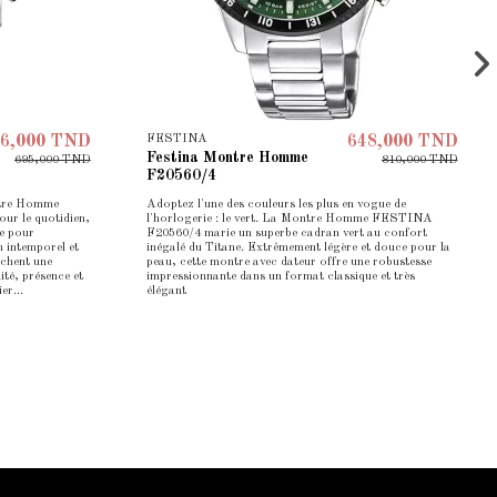
FESTINA
6,000 TND
648,000 TND
Festina Montre Homme
695,000 TND
810,000 TND
F20560/4
tre Homme
Adoptez l'une des couleurs les plus en vogue de
our le quotidien,
l'horlogerie : le vert. La Montre Homme FESTINA
e pour
F20560/4 marie un superbe cadran vert au confort
n intemporel et
inégalé du Titane. Extrêmement légère et douce pour la
rchent une
peau, cette montre avec dateur offre une robustesse
té, présence et
impressionnante dans un format classique et très
er...
élégant