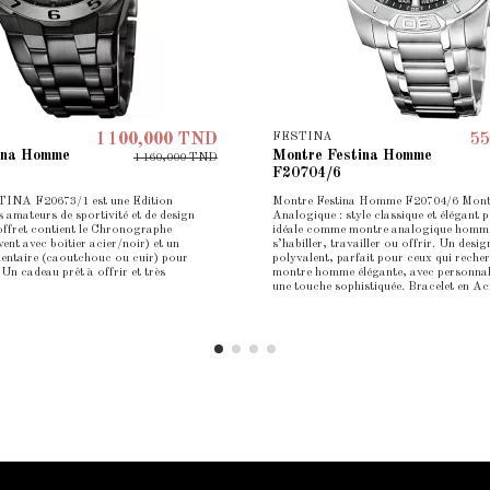
FESTINA
1 100,000 TND
55
ina Homme
Montre Festina Homme
1 160,000 TND
F20704/6
TINA F20673/1 est une Edition
Montre Festina Homme F20704/6 Mon
s amateurs de sportivité et de design
Analogique : style classique et élégant p
offret contient le Chronographe
idéale comme montre analogique homm
t avec boîtier acier/noir) et un
s’habiller, travailler ou offrir. Un desig
mentaire (caoutchouc ou cuir) pour
polyvalent, parfait pour ceux qui reche
. Un cadeau prêt à offrir et très
montre homme élégante, avec personnali
une touche sophistiquée. Bracelet en Aci