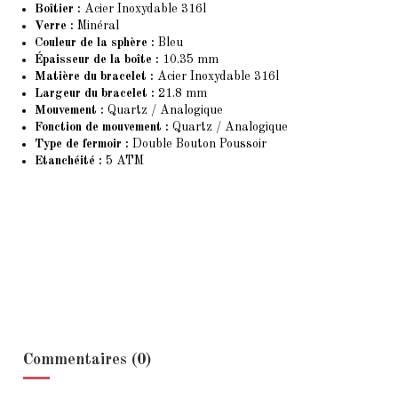
Boîtier :
Acier Inoxydable 316l
Verre :
Minéral
Couleur de la sphère :
Bleu
Épaisseur de la boîte :
10.35 mm
Matière du bracelet :
Acier Inoxydable 316l
Largeur du bracelet :
21.8 mm
Mouvement :
Quartz / Analogique
Fonction de mouvement :
Quartz / Analogique
Type de fermoir :
Double Bouton Poussoir
Etanchéité :
5 ATM
Commentaires (0)