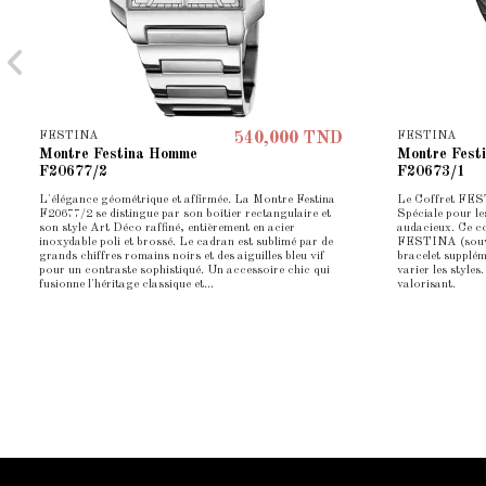
FESTINA
FESTINA
540,000 TND
Montre Festina Homme
Montre Fest
F20677/2
F20673/1
L'élégance géométrique et affirmée. La Montre Festina
Le Coffret FES
F20677/2 se distingue par son boîtier rectangulaire et
Spéciale pour le
son style Art Déco raffiné, entièrement en acier
audacieux. Ce c
inoxydable poli et brossé. Le cadran est sublimé par de
FESTINA (souven
grands chiffres romains noirs et des aiguilles bleu vif
bracelet supplé
pour un contraste sophistiqué. Un accessoire chic qui
varier les styles
fusionne l'héritage classique et...
valorisant.