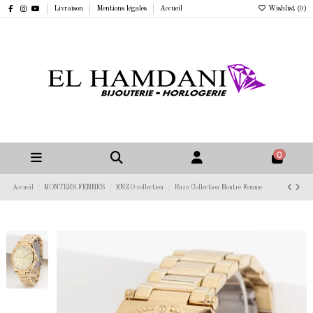
Livraison
Mentions légales
Accueil
Wishlist (
0
)
0
Accueil
MONTRES FEMMES
ENZO collection
Enzo Collection Montre Femme