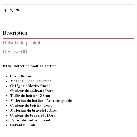
Description
Détails du produit
Reviews
(0)
Enzo Collection Montre Femme
Sexe
: Femme
Marque
:
Enzo Collection
Catégorie
Montre femme
Couleur du cadran
: Doré
Taille du boîtier
: 38 mm
Matériau du boîtier
: Acier inoxydable
Couleur du boîtier
: Doré
Matériau du bracelet
: Acier
Couleur du bracelet
: Doré
Forme du cadran:
Rond
Garantie
: 1 an