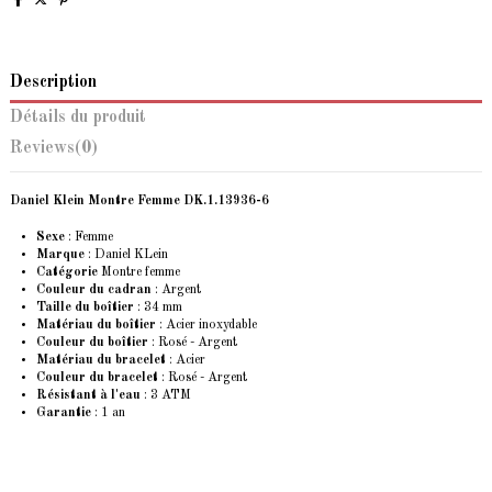
Description
Détails du produit
Reviews
(0)
Daniel Klein Montre Femme DK.1.13936-6
Sexe
: Femme
Marque
:
Daniel KLein
Catégorie
Montre femme
Couleur du cadran
: Argent
Taille du boîtier
: 34 mm
Matériau du boîtier
: Acier inoxydable
Couleur du boîtier
: Rosé - Argent
Matériau du bracelet
: Acier
Couleur du bracelet
: Rosé - Argent
Résistant à l'eau
: 3 ATM
Garantie
: 1 an