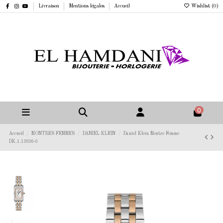
Livraison
Mentions légales
Accueil
Wishlist (
0
)
0
Accueil
MONTRES FEMMES
DANIEL KLEIN
Daniel Klein Montre Femme
DK.1.13936-6