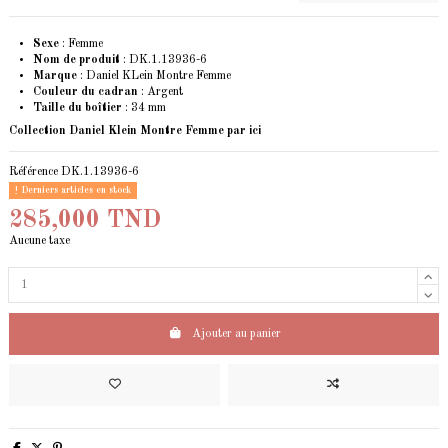
Sexe
: Femme
Nom de produit
: DK.1.13936-6
Marque
: Daniel KLein Montre Femme
Couleur du cadran
: Argent
Taille du boîtier
: 34 mm
Collection Daniel Klein Montre Femme
par ici
Référence
DK.1.13936-6
Derniers articles en stock
285,000 TND
Aucune taxe
Ajouter au panier