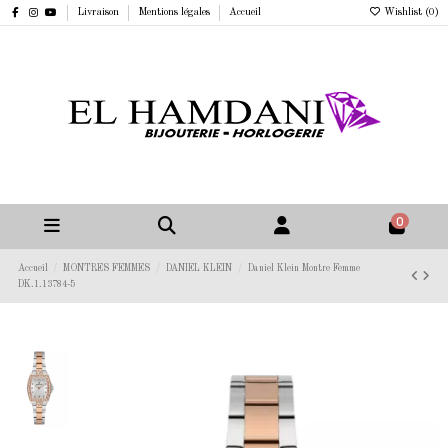
Livraison
Mentions légales
Accueil
Wishlist (
0
)
0
Accueil
MONTRES FEMMES
DANIEL KLEIN
Daniel Klein Montre Femme
DK.1.13784-5