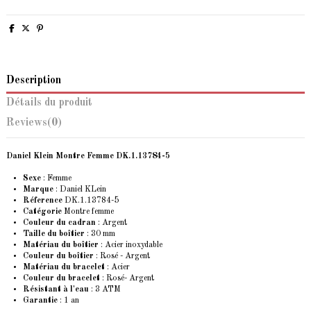
Description
Détails du produit
Reviews
(0)
Daniel Klein Montre Femme DK.1.13784-5
Sexe
: Femme
Marque
:
Daniel KLein
Réference
DK.1.13784-5
Catégorie
Montre femme
Couleur du cadran
: Argent
Taille du boîtier
: 30 mm
Matériau du boîtier
: Acier inoxydable
Couleur du boîtier
: Rosé - Argent
Matériau du bracelet
: Acier
Couleur du bracelet
: Rosé- Argent
Résistant à l'eau
: 3 ATM
Garantie
: 1 an