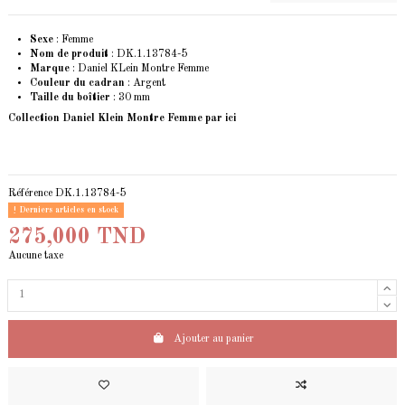
Sexe
: Femme
Nom de produit
: DK.1.13784-5
Marque
: Daniel KLein Montre Femme
Couleur du cadran
: Argent
Taille du boîtier
: 30 mm
Collection Daniel Klein Montre Femme
par ici
Référence
DK.1.13784-5
Derniers articles en stock
275,000 TND
Aucune taxe
Ajouter au panier