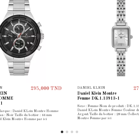
N
DANIEL KLEIN
295,000 TND
27
EIN
Daniel Klein Montre
HOMME
Femme DK.1.13913-1
-1
Sexe : Femme Nom de produit : DK.1.1
Daniel KLein Montre Femme Couleur du
arque : Daniel KLein Montre Homme
Argent Taille du boîtier : 28 mm Collect
n : Noir Taille du boîtier : 44 mm
Montre Femme par ici
el Klein Montre Homme par ici