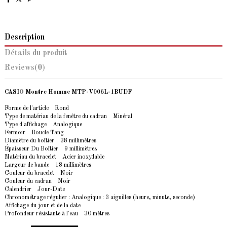
Description
Détails du produit
Reviews
(0)
CASIO Montre Homme MTP-V006L-1BUDF
Forme de l'article Rond
Type de matériau de la fenêtre du cadran Minéral
Type d'affichage Analogique
Fermoir Boucle Tang
Diamètre du boîtier 38 millimètres
Épaisseur Du Boîtier 9 millimètres
Matériau du bracelet Acier inoxydable
Largeur de bande 18 millimètres
Couleur du bracelet Noir
Couleur du cadran Noir
Calendrier Jour-Date
Chronométrage régulier : Analogique : 3 aiguilles (heure, minute, seconde)
Affichage du jour et de la date
Profondeur résistante à l'eau 30 mètres