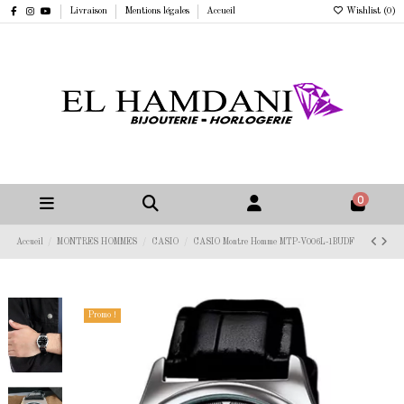
Livraison
Mentions légales
Accueil
Wishlist (
0
)
0
Accueil
MONTRES HOMMES
CASIO
CASIO Montre Homme MTP-V006L-1BUDF
Promo !