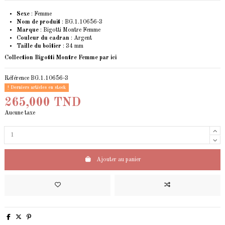
Sexe
: Femme
Nom de produit
: BG.1.10656-3
Marque
: Bigotti Montre Femme
Couleur du cadran
: Argent
Taille du boîtier
: 34 mm
Collection Bigotti Montre Femme
par ici
Référence
BG.1.10656-3
Derniers articles en stock
265,000 TND
Aucune taxe
Ajouter au panier