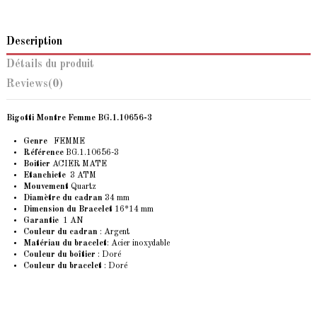
Description
Détails du produit
Reviews
(0)
Bigotti Montre Femme
BG.1.10656-3
Genre
FEMME
Référence
BG.1.10656-3
Boitier
ACIER MATE
Etanchiete
3 ATM
Mouvement
Quartz
Diamètre du cadran
34 mm
Dimension du Bracelet
16*14 mm
Garantie
1 AN
Couleur du cadran
: Argent
Matériau du bracelet
: Acier inoxydable
Couleur du boîtier
: Doré
Couleur du bracelet
: Doré