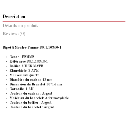
Description
Détails du produit
Reviews
(0)
Bigotti Montre Femme
BG.1.10340-1
Genre
FEMME
Référence
BG.1.10340-1
Boitier
ACIER MATE
Etanchiete
3 ATM
Mouvement
Quartz
Diamètre du cadran
43 mm
Dimension du Bracelet
16*14 mm
Garantie
1 AN
Couleur du cadran
: Argent
Matériau du bracelet
: Acier inoxydable
Couleur du boîtier
: Argent
Couleur du bracelet
: Argent