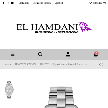
Livraison
Mentions légales
Accueil
Wishlist (
0
)
0
Accueil
MONTRES FEMMES
BIGOTTI
Bigotti Montre Femme BG.1.10340-1